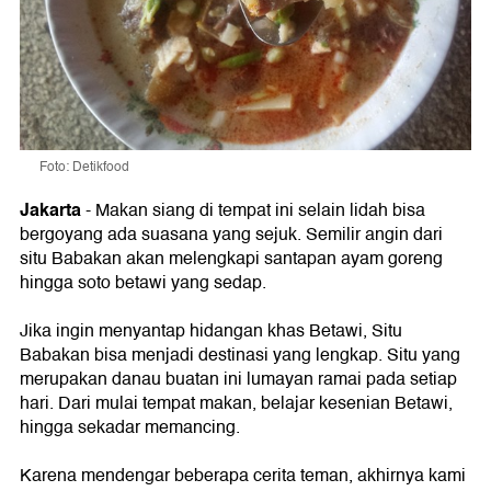
Foto: Detikfood
Jakarta
- Makan siang di tempat ini selain lidah bisa
bergoyang ada suasana yang sejuk. ​Semilir angin dari
situ Babakan akan melengkapi santapan ayam goreng
hingga soto betawi yang sedap.
Jika ingin menyantap hidangan khas Betawi, Situ
Babakan bisa menjadi destinasi yang lengkap. Situ yang
merupakan danau buatan ini lumayan ramai pada setiap
hari. Dari mulai tempat makan, belajar kesenian Betawi,
hingga sekadar memancing.
Karena mendengar beberapa cerita teman, akhirnya kami