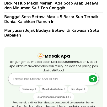
Blok M Hub Makin Meriah! Ada Soto Arab Betawi
dan Minuman Self-Tap Canggih
Bangga! Soto Betawi Masuk 5 Besar Sup Terbaik
Dunia, Kalahkan Ramen Ini
Menyusuri Jejak Budaya Betawi di Kawasan Setu
Babakan
Masak Apa
Bingung mau masak apa? Ketik kebutuhanmu, dan Masak
Apa akan merekomendasikan resep, ide dan tips paling pas
dari detikFood.
Cari resep
Masak dari bahan
Tips dapur
Rekomendasi menu berbuka
Rekomendasi dihasilkan dengan bantuan AI berdasarkan konten
detikFood. Pembaca disarankan untuk tetap melakukan pengecekan