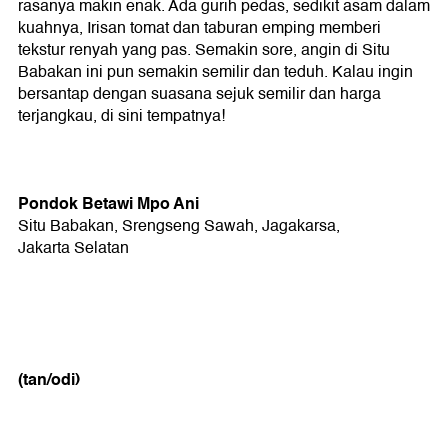
rasanya makin enak. ​Ada gurih pedas, sedikit asam ​dalam
kuahnya, Irisan tomat dan taburan emping memberi
tekstur renyah yang pas. Semakin sore, angin di Situ
Babakan ini pun semakin semilir dan teduh. Kalau ingin
bersantap dengan suasana sejuk semilir dan harga
terjangkau, di sini tempatnya!
Pondok Betawi Mpo Ani
Situ Babakan, Srengseng Sawah, Jagakarsa,
Jakarta Selatan
(tan/odi)