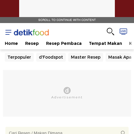
SCROLL TO CONTINUE WITH CONTENT
Home
Resep
Resep Pembaca
Tempat Makan
Ka
Terpopuler
d'Foodspot
Master Resep
Masak Apa