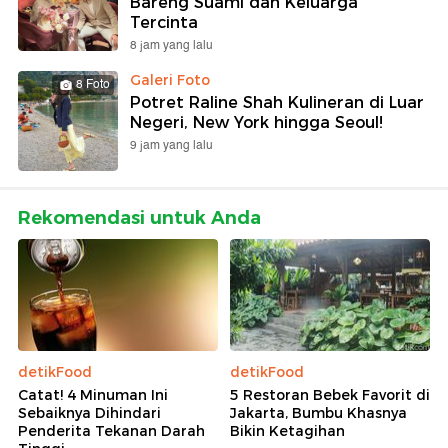
Bareng Suami dan Keluarga
Tercinta
8 jam yang lalu
Galeri Foto
8 Foto
Potret Raline Shah Kulineran di Luar
Negeri, New York hingga Seoul!
9 jam yang lalu
Rekomendasi untuk Anda
detikFood
detikFood
Catat! 4 Minuman Ini
5 Restoran Bebek Favorit di
Sebaiknya Dihindari
Jakarta, Bumbu Khasnya
Penderita Tekanan Darah
Bikin Ketagihan