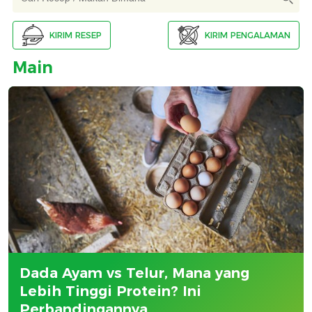
KIRIM RESEP
KIRIM PENGALAMAN
Main
Dada Ayam vs Telur, Mana yang
Lebih Tinggi Protein? Ini
Perbandingannya