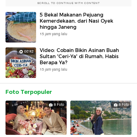
SCROLL TO CONTINUE WITH CONTENT
5 Bekal Makanan Pejuang
Kemerdekaan, dari Nasi Oyek
hingga Janeng
15 jam yang lalu
Video: Cobain Bikin Asinan Buah
00:42
Sultan 'Ceri-Ya' di Rumah, Habis
Berapa Ya?
15 jam yang lalu
Foto Terpopuler
8 Foto
8 Foto