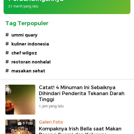
21 menit yang lalu
Tag Terpopuler
#
ummi quary
#
kuliner indonesia
#
chef wilgoz
#
restoran nonhalal
#
masakan sehat
Catat! 4 Minuman Ini Sebaiknya
Dihindari Penderita Tekanan Darah
Tinggi
1 jam yang lalu
Galeri Foto
8 Foto
Kompaknya Irish Bella saat Makan