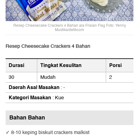
Resep Cheesecake Crackers 4 Bahan ala Frisian Flag Foto: Yenny
Mustika/detikcom
Resep Cheesecake Crackers 4 Bahan
Durasi
Tingkat Kesulitan
Porsi
30
Mudah
2
Daerah Asal Masakan
: -
Kategori Masakan
: Kue
Bahan Bahan
8-10 keping biskuit crackers malkist