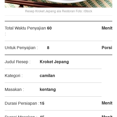
Resep Kroket Jepang ala Restoran Foto: iStock
60
Menit
Total Waktu Penyajian
:
8
Porsi
Untuk Penyajian :
Kroket Jepang
Judul Resep :
camilan
Kategori :
kentang
Masakan :
Menit
15
Durasi Persiapan :