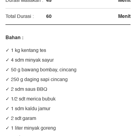
45
Menit
Durasi Masakan :
60
Menit
Total Durasi :
Bahan :
1 kg kentang tes
4 sdm minyak sayur
50 g bawang bombay, cincang
250 g daging sapi cincang
2 sdm saus BBQ
1/2 sdt merica bubuk
1 sdm kaldu jamur
2 sdt garam
1 liter minyak goreng