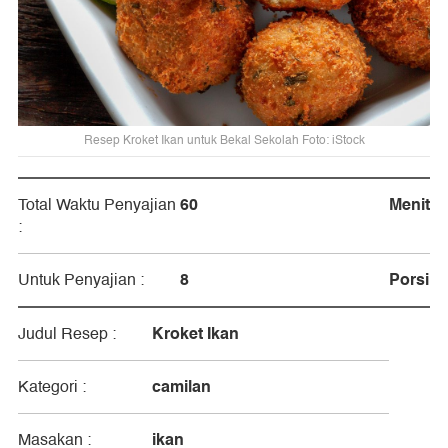
Resep Kroket Ikan untuk Bekal Sekolah Foto: iStock
60
Menit
Total Waktu Penyajian
:
8
Porsi
Untuk Penyajian :
Kroket Ikan
Judul Resep :
camilan
Kategori :
ikan
Masakan :