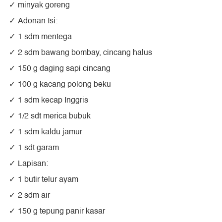
minyak goreng
Adonan Isi:
1 sdm mentega
2 sdm bawang bombay, cincang halus
150 g daging sapi cincang
100 g kacang polong beku
1 sdm kecap Inggris
1/2 sdt merica bubuk
1 sdm kaldu jamur
1 sdt garam
Lapisan:
1 butir telur ayam
2 sdm air
150 g tepung panir kasar