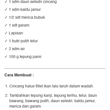
1 sdm daun seledri cincang
1 sdm kaldu jamur
1/2 sdt merica bubuk
1 sdt garam
Lapisan:
1 butir putih telur
2 sdm air
100 g tepung panir
Cara Membuat :
Cincang halus fillet ikan lalu taruh dalam wadah.
Tambahkan tepung kanji, tepung terihu, telur, daun
bawang, bawang putih, daun seledri. kaldu jamur,
merica dan garam.