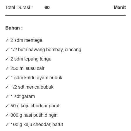
60
Menit
Total Durasi :
Bahan :
2 sdm mentega
1/2 butir bawang bombay, cincang
2 sdm tepung terigu
250 ml susu cair
1 sdm kaldu ayam bubuk
1/2 sdt merica bubuk
1 sdt garam
50 g keju cheddar parut
300 g nasi putih dingin
100 g keju cheddar, parut