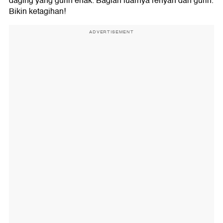
daging yang gurih enak. Bagian luarnya renyah dan gurih.
Bikin ketagihan!
ADVERTISEMENT