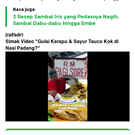
Baca juga:
3 Resep Sambal Iris yang Pedasnya Nagih,
Sambal Dabu-dabu hingga Embe
(raf/adr)
Simak Video "
Gulai Kerapu & Sayur Tauco Kok di
Nasi Padang?
"