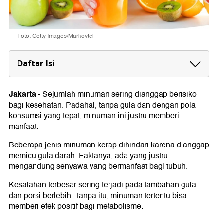
Foto: Getty Images/Markovtel
Daftar Isi
Minuman yang sering dicap buruk tapi
ternyata bermanfaat untuk kesehatan
Jakarta
-
Sejumlah minuman sering dianggap berisiko
1. Kopi
bagi kesehatan. Padahal, tanpa gula dan dengan pola
2. Susu Sapi
konsumsi yang tepat, minuman ini justru memberi
3. 100% Jus Buah
manfaat.
4. Susu Kedelai
5. Teh
Beberapa jenis minuman kerap dihindari karena dianggap
memicu gula darah. Faktanya, ada yang justru
mengandung senyawa yang bermanfaat bagi tubuh.
Kesalahan terbesar sering terjadi pada tambahan gula
dan porsi berlebih. Tanpa itu, minuman tertentu bisa
memberi efek positif bagi metabolisme.