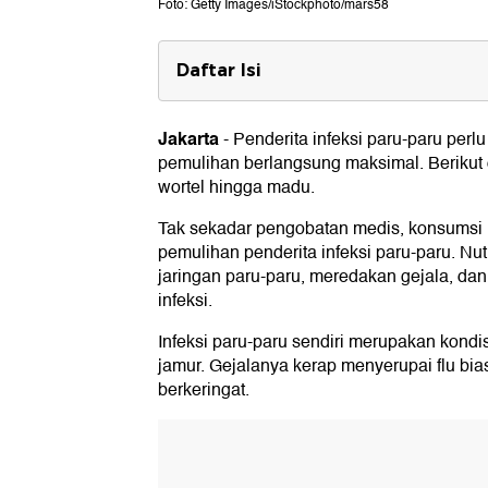
Foto: Getty Images/iStockphoto/mars58
Daftar Isi
1. Apel
Jakarta
-
Penderita infeksi paru-paru per
2. Tomat
pemulihan berlangsung maksimal. Berikut 
3. Wortel
wortel hingga madu.
4. Brokoli
Tak sekadar pengobatan medis, konsumsi
pemulihan penderita infeksi paru-paru. N
5. Bawang putih
jaringan paru-paru, meredakan gejala, da
infeksi.
6. Teh hijau
Infeksi paru-paru sendiri merupakan kondis
7. Kunyit
jamur. Gejalanya kerap menyerupai flu bia
berkeringat.
8. Labu
9. Madu