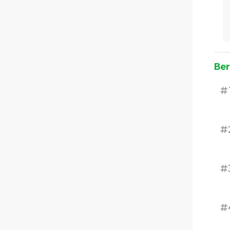
Ber
#
#
#
#