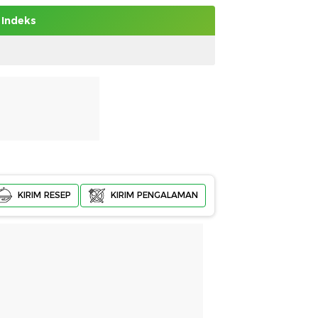
Indeks
KIRIM RESEP
KIRIM PENGALAMAN