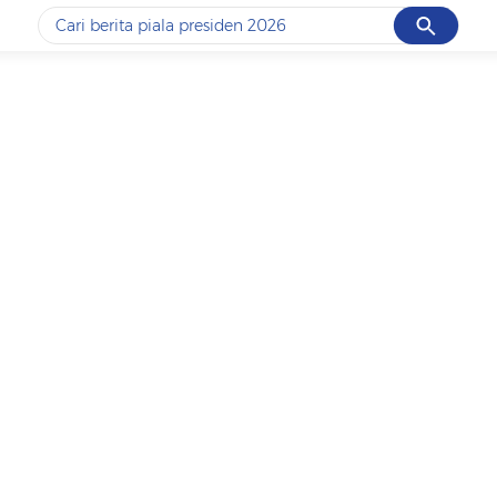
Cancel
Yang sedang ramai dicari
#1
piala presiden 2026
#2
prabowo
#3
gempa hari ini
#4
demo
#5
iran
Promoted
Terakhir yang dicari
Loading...