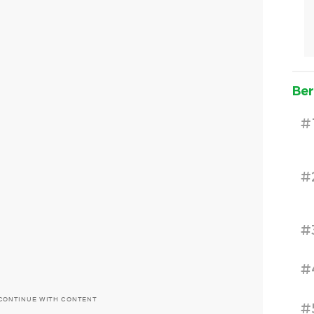
Ber
#
#
#
#
CONTINUE WITH CONTENT
#