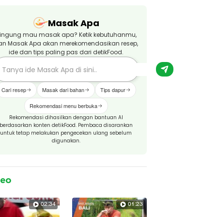
Masak Apa
ingung mau masak apa? Ketik kebutuhanmu,
an Masak Apa akan merekomendasikan resep,
ide dan tips paling pas dari detikFood.
Cari resep
Masak dari bahan
Tips dapur
Rekomendasi menu berbuka
Rekomendasi dihasilkan dengan bantuan AI
berdasarkan konten detikFood. Pembaca disarankan
untuk tetap melakukan pengecekan ulang sebelum
digunakan.
deo
02:34
01:23