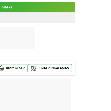
Indeks
KIRIM RESEP
KIRIM PENGALAMAN