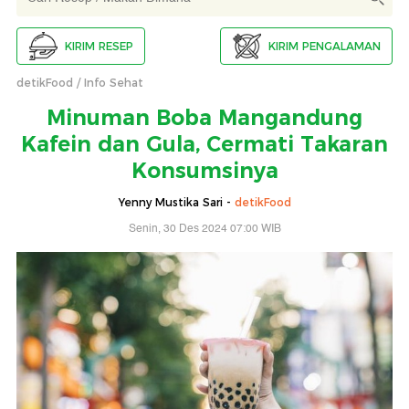
KIRIM RESEP
KIRIM PENGALAMAN
detikFood
Info Sehat
Minuman Boba Mangandung
Kafein dan Gula, Cermati Takaran
Konsumsinya
Yenny Mustika Sari -
detikFood
Senin, 30 Des 2024 07:00 WIB