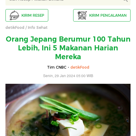
KIRIM RESEP
KIRIM PENGALAMAN
detikFood
Info Sehat
Orang Jepang Berumur 100 Tahun
Lebih, Ini 5 Makanan Harian
Mereka
Tim CNBC -
detikFood
Senin, 29 Jan 2024 05:00 WIB