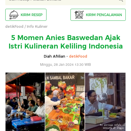
KIRIM RESEP
KIRIM PENGALAMAN
detikFood
Info Kuliner
5 Momen Anies Baswedan Ajak
Istri Kulineran Keliling Indonesia
Diah Afrilian -
detikFood
Minggu, 28 Jan 2024 13:30 WIB