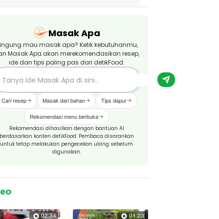
Masak Apa
ingung mau masak apa? Ketik kebutuhanmu,
an Masak Apa akan merekomendasikan resep,
ide dan tips paling pas dari detikFood.
Cari resep
Masak dari bahan
Tips dapur
Rekomendasi menu berbuka
Rekomendasi dihasilkan dengan bantuan AI
berdasarkan konten detikFood. Pembaca disarankan
untuk tetap melakukan pengecekan ulang sebelum
digunakan.
deo
02:34
01:23