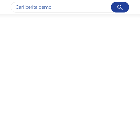
Cancel
Yang sedang ramai dicari
#1
data live draw sgp
#2
gempa hari ini
#3
prabowo
#4
iran
#5
demo
Promoted
Terakhir yang dicari
Loading...