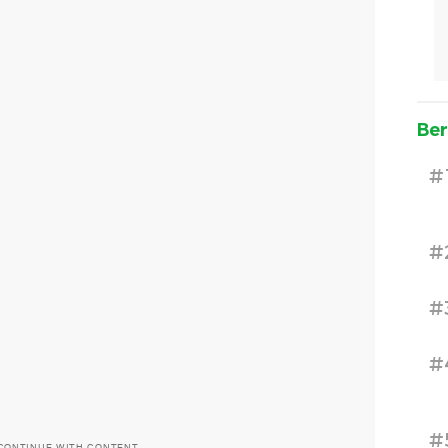
Ber
#
#
#
#
#
CONTINUE WITH CONTENT