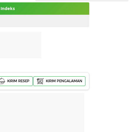
Indeks
KIRIM RESEP
KIRIM PENGALAMAN