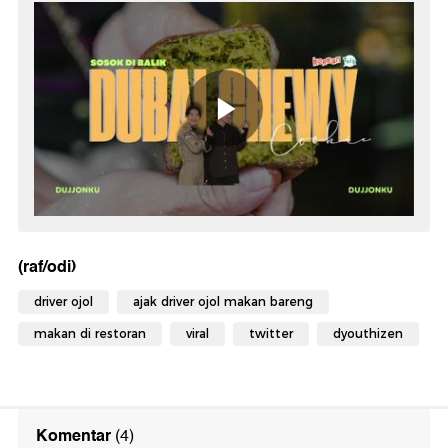
(raf/odi)
driver ojol
ajak driver ojol makan bareng
makan di restoran
viral
twitter
dyouthizen