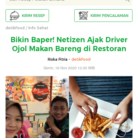
KIRIM RESEP
KIRIM PENGALAMAN
detikFood
Info Sehat
Bikin Baper! Netizen Ajak Driver
Ojol Makan Bareng di Restoran
Riska Fitria -
detikFood
Senin, 16 Nov 2020 12:30 WIB