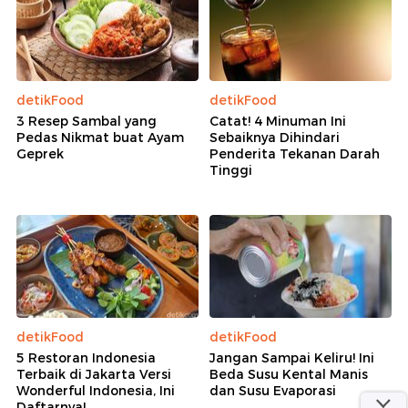
detikFood
detikFood
3 Resep Sambal yang
Catat! 4 Minuman Ini
Pedas Nikmat buat Ayam
Sebaiknya Dihindari
Geprek
Penderita Tekanan Darah
Tinggi
detikFood
detikFood
5 Restoran Indonesia
Jangan Sampai Keliru! Ini
Terbaik di Jakarta Versi
Beda Susu Kental Manis
Wonderful Indonesia, Ini
dan Susu Evaporasi
Daftarnya!