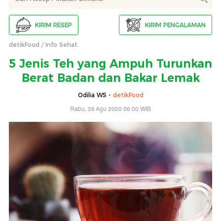
KIRIM RESEP
KIRIM PENGALAMAN
detikFood
Info Sehat
5 Jenis Teh yang Ampuh Turunkan
Berat Badan dan Bakar Lemak
Odilia WS -
detikFood
Rabu, 26 Agu 2020 06:00 WIB