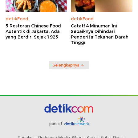
detikFood
detikFood
5 Restoran Chinese Food
Catat! 4 Minuman Ini
Autentik di Jakarta, Ada
Sebaiknya Dihindari
yang Berdiri Sejak 1925
Penderita Tekanan Darah
Tinggi
Selengkapnya
part of
Redaksi
Pedoman Media Siber
Karir
Kotak Pos