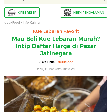
KIRIM RESEP
KIRIM PENGALAMAN
detikFood
Info Kuliner
Kue Lebaran Favorit
Mau Beli Kue Lebaran Murah?
Intip Daftar Harga di Pasar
Jatinegara
Riska Fitria -
detikFood
Rabu, 11 Mar 2026 16:00 WIB