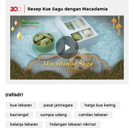
Resep Kue Sagu dengan Macadamia
(raf/adr)
kue lebaran
pasar jatinegara
harga kue kering
kastengel
sumpia udang
camilan lebaran
belanja lebaran
hidangan lebaran nikmat