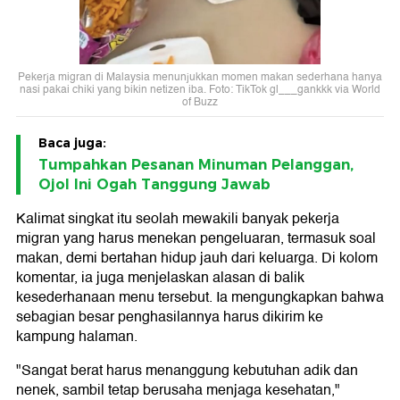
Pekerja migran di Malaysia menunjukkan momen makan sederhana hanya
nasi pakai chiki yang bikin netizen iba. Foto: TikTok gl___gankkk via World
of Buzz
Baca juga:
Tumpahkan Pesanan Minuman Pelanggan,
Ojol Ini Ogah Tanggung Jawab
Kalimat singkat itu seolah mewakili banyak pekerja
migran yang harus menekan pengeluaran, termasuk soal
makan, demi bertahan hidup jauh dari keluarga. Di kolom
komentar, ia juga menjelaskan alasan di balik
kesederhanaan menu tersebut. Ia mengungkapkan bahwa
sebagian besar penghasilannya harus dikirim ke
kampung halaman.
"Sangat berat harus menanggung kebutuhan adik dan
nenek, sambil tetap berusaha menjaga kesehatan,"