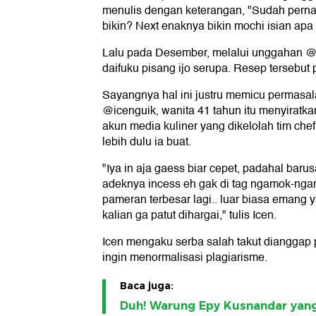
menulis dengan keterangan, "Sudah pernah
bikin? Next enaknya bikin mochi isian apa
Lalu pada Desember, melalui unggahan @
daifuku pisang ijo serupa. Resep tersebut p
Sayangnya hal ini justru memicu permasa
@icenguik, wanita 41 tahun itu menyiratk
akun media kuliner yang dikelolah tim ch
lebih dulu ia buat.
"Iya in aja gaess biar cepet, padahal bar
adeknya incess eh gak di tag ngamok-ng
pameran terbesar lagi.. luar biasa emang
kalian ga patut dihargai," tulis Icen.
Icen mengaku serba salah takut dianggap pa
ingin menormalisasi plagiarisme.
Baca juga:
Duh! Warung Epy Kusnandar yan