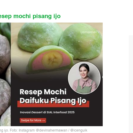
esep mochi pisang ijo
ang ijo. Foto: Instagram @devinahermawan / @icenguik