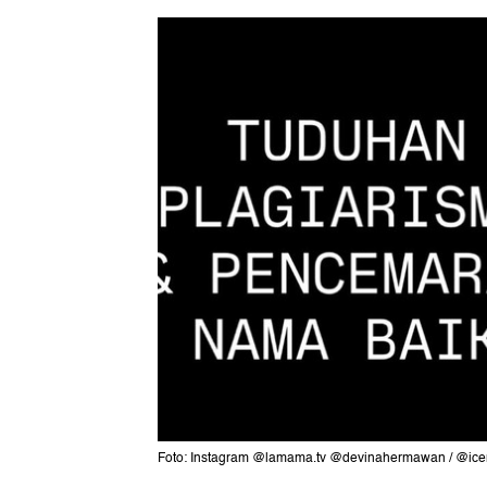
Foto: Instagram @lamama.tv @devinahermawan / @ice