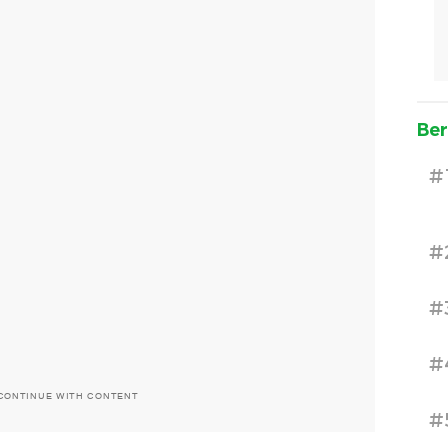
Ber
#
#
#
#
CONTINUE WITH CONTENT
#