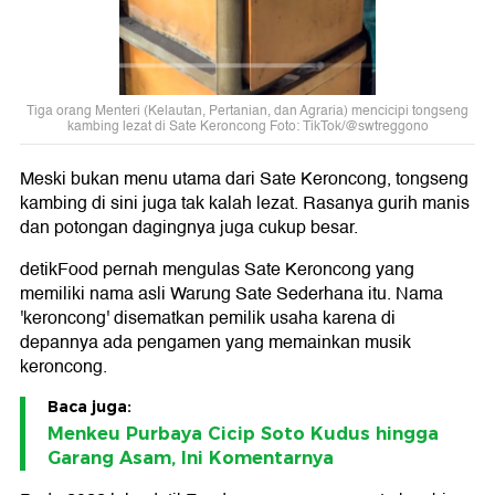
Tiga orang Menteri (Kelautan, Pertanian, dan Agraria) mencicipi tongseng
kambing lezat di Sate Keroncong Foto: TikTok/@swtreggono
Meski bukan menu utama dari Sate Keroncong, tongseng
kambing di sini juga tak kalah lezat. Rasanya gurih manis
dan potongan dagingnya juga cukup besar.
detikFood pernah mengulas Sate Keroncong yang
memiliki nama asli Warung Sate Sederhana itu. Nama
'keroncong' disematkan pemilik usaha karena di
depannya ada pengamen yang memainkan musik
keroncong.
Baca juga:
Menkeu Purbaya Cicip Soto Kudus hingga
Garang Asam, Ini Komentarnya