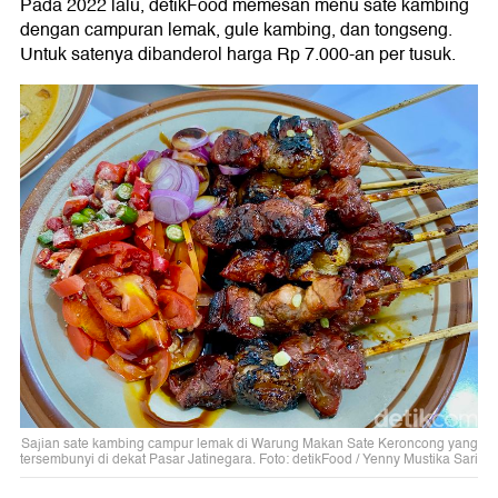
Pada 2022 lalu, detikFood memesan menu sate kambing
dengan campuran lemak, gule kambing, dan tongseng.
Untuk satenya dibanderol harga Rp 7.000-an per tusuk.
Sajian sate kambing campur lemak di Warung Makan Sate Keroncong yang
tersembunyi di dekat Pasar Jatinegara. Foto: detikFood / Yenny Mustika Sari