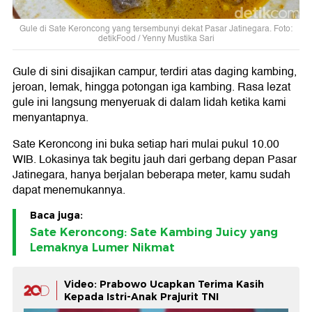
Gule di Sate Keroncong yang tersembunyi dekat Pasar Jatinegara. Foto:
detikFood / Yenny Mustika Sari
Gule di sini disajikan campur, terdiri atas daging kambing,
jeroan, lemak, hingga potongan iga kambing. Rasa lezat
gule ini langsung menyeruak di dalam lidah ketika kami
menyantapnya.
Sate Keroncong ini buka setiap hari mulai pukul 10.00
WIB. Lokasinya tak begitu jauh dari gerbang depan Pasar
Jatinegara, hanya berjalan beberapa meter, kamu sudah
dapat menemukannya.
Baca juga:
Sate Keroncong: Sate Kambing Juicy yang
Lemaknya Lumer Nikmat
Video: Prabowo Ucapkan Terima Kasih
Kepada Istri-Anak Prajurit TNI