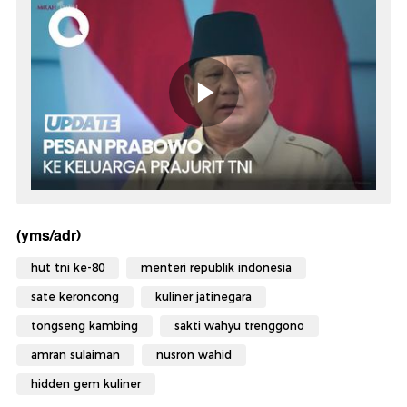
(yms/adr)
hut tni ke-80
menteri republik indonesia
sate keroncong
kuliner jatinegara
tongseng kambing
sakti wahyu trenggono
amran sulaiman
nusron wahid
hidden gem kuliner