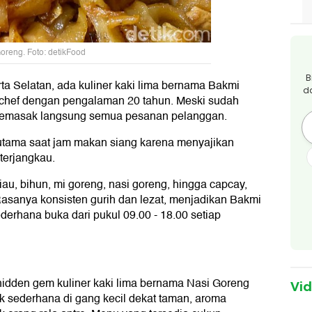
oreng. Foto: detikFood
B
a Selatan, ada kuliner kaki lima bernama Bakmi
d
 chef dengan pengalaman 20 tahun. Meski sudah
t memasak langsung semua pesanan pelanggan.
erutama saat jam makan siang karena menyajikan
terjangkau.
au, bihun, mi goreng, nasi goreng, hingga capcay,
Rasanya konsisten gurih dan lezat, menjadikan Bakmi
erhana buka dari pukul 09.00 - 18.00 setiap
 hidden gem kuliner kaki lima bernama Nasi Goreng
Vi
sederhana di gang kecil dekat taman, aroma