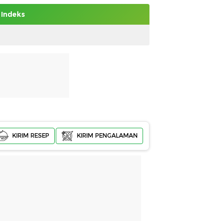
Indeks
KIRIM RESEP
KIRIM PENGALAMAN