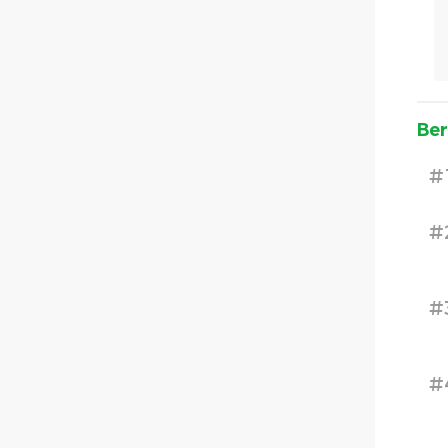
Ber
#
#
#
#