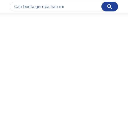
Cancel
Yang sedang ramai dicari
#1
data live draw sgp
#2
piala presiden 2026
#3
prabowo
#4
iran
#5
gempa hari ini
Promoted
Terakhir yang dicari
Loading...