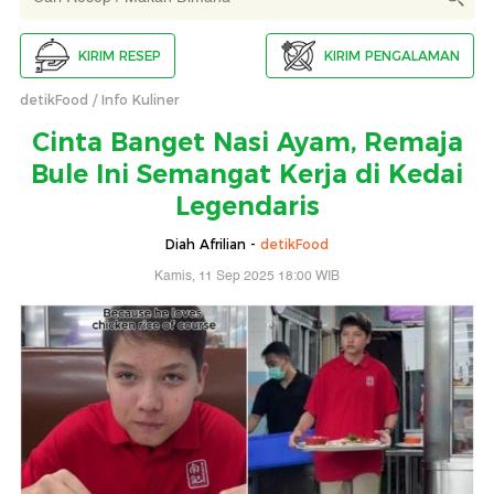
KIRIM RESEP
KIRIM PENGALAMAN
detikFood
Info Kuliner
Cinta Banget Nasi Ayam, Remaja
Bule Ini Semangat Kerja di Kedai
Legendaris
Diah Afrilian -
detikFood
Kamis, 11 Sep 2025 18:00 WIB