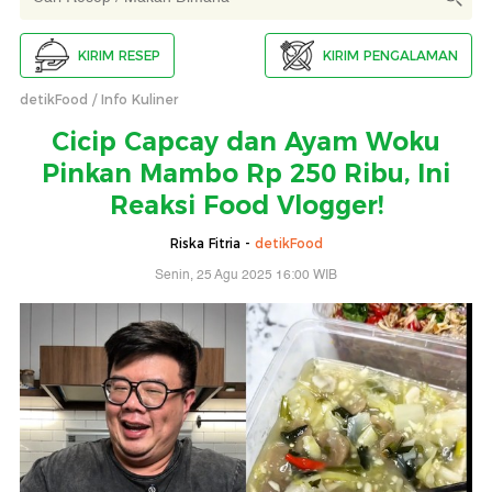
KIRIM RESEP
KIRIM PENGALAMAN
detikFood
Info Kuliner
Cicip Capcay dan Ayam Woku
Pinkan Mambo Rp 250 Ribu, Ini
Reaksi Food Vlogger!
Riska Fitria -
detikFood
Senin, 25 Agu 2025 16:00 WIB