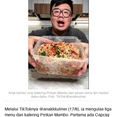
Anak kuliner cicip katering Pinkan Mambo dan pesan menu teri medan
dabu-dabu. Foto: TikTok/@anakkuliner
Melalui TikToknya @anakkkuliner (17/8), ia mengulas tiga
menu dari katering Pinkan Mambo. Pertama ada Capcay