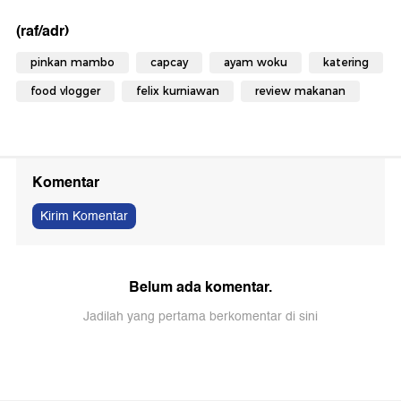
(raf/adr)
pinkan mambo
capcay
ayam woku
katering
food vlogger
felix kurniawan
review makanan
Komentar
Kirim Komentar
Belum ada komentar.
Jadilah yang pertama berkomentar di sini