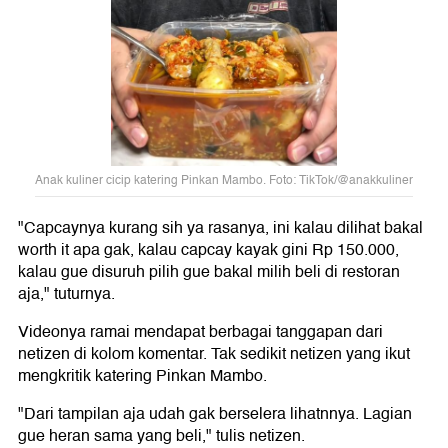
Anak kuliner cicip katering Pinkan Mambo. Foto: TikTok/@anakkuliner
"Capcaynya kurang sih ya rasanya, ini kalau dilihat bakal
worth it apa gak, kalau capcay kayak gini Rp 150.000,
kalau gue disuruh pilih gue bakal milih beli di restoran
aja," tuturnya.
Videonya ramai mendapat berbagai tanggapan dari
netizen di kolom komentar. Tak sedikit netizen yang ikut
mengkritik katering Pinkan Mambo.
"Dari tampilan aja udah gak berselera lihatnnya. Lagian
gue heran sama yang beli," tulis netizen.