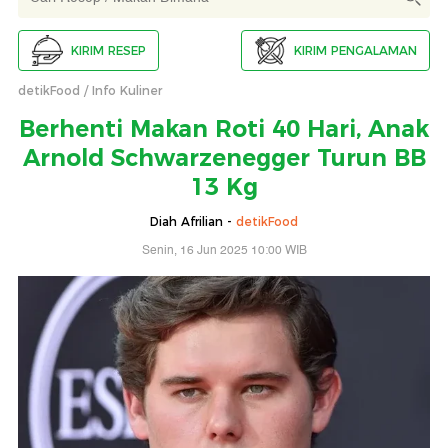
KIRIM RESEP
KIRIM PENGALAMAN
detikFood
Info Kuliner
Berhenti Makan Roti 40 Hari, Anak
Arnold Schwarzenegger Turun BB
13 Kg
Diah Afrilian -
detikFood
Senin, 16 Jun 2025 10:00 WIB