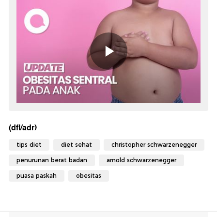
(dfl/adr)
tips diet
diet sehat
christopher schwarzenegger
penurunan berat badan
arnold schwarzenegger
puasa paskah
obesitas