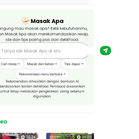
Masak Apa
ingung mau masak apa? Ketik kebutuhanmu,
an Masak Apa akan merekomendasikan resep,
ide dan tips paling pas dari detikFood.
Cari resep
Masak dari bahan
Tips dapur
Rekomendasi menu berbuka
Rekomendasi dihasilkan dengan bantuan AI
berdasarkan konten detikFood. Pembaca disarankan
untuk tetap melakukan pengecekan ulang sebelum
digunakan.
deo
02:34
01:23