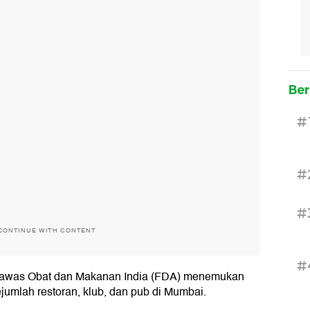
Ber
#
#
#
CONTINUE WITH CONTENT
#
ngawas Obat dan Makanan India (FDA) menemukan
ejumlah restoran, klub, dan pub di Mumbai.