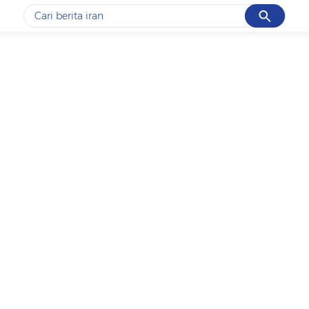
Cancel
Yang sedang ramai dicari
#1
data live draw sgp
#2
kebakaran
#3
prabowo
#4
iran
#5
gempa hari ini
Promoted
Terakhir yang dicari
Loading...