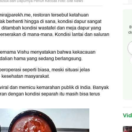
Busuk dan Dapurnya Penuh Kecoak Foto: Site News
rajparekh.me, restoran tersebut ketahuan
 berhenti hingga di sana, kondisi dapur sangat
, ditambah kondisi wastafel dan meja dapur yang
B
d
 berserakan di mana-mana. Kondisi lantai dan saluran
g bernama Vishu menyatakan bahwa kekacauan
ndalian hama yang sedang berlangsung.
operasi seperti biasa, meski situasi jelas
 kesehatan masyarakat.
iral dan memicu kemarahan publik di India. Banyak
n dengan kondisi separah itu masih bisa terus
Vi