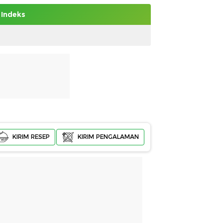
Indeks
KIRIM RESEP
KIRIM PENGALAMAN