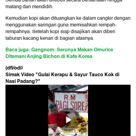
matang dan mendidih.
Kemudian kopi akan dituangkan ke dalam cangkir dengan
menggunakan saringan guna memisahkan rempah-
rempahnya. Setelah kopi siap disajikan akan diberi
taburan kacang kenari di bagian atasnya.
Baca juga: Gangnom: Serunya Makan Omurice
Ditemani Anjing Bichon di Kafe Korea
(dfl/odi)
Simak Video "
Gulai Kerapu & Sayur Tauco Kok di
Nasi Padang?
"