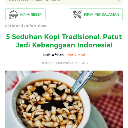
KIRIM RESEP
KIRIM PENGALAMAN
detikFood
Info Kuliner
5 Seduhan Kopi Tradisional, Patut
Jadi Kebanggaan Indonesia!
Diah Afrilian -
detikFood
Senin, 05 Mei 2025 16:00 WIB