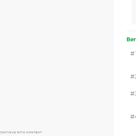
Ber
#
#
#
#
CONTINUE WITH CONTENT