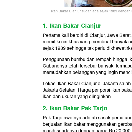
Ikan Bakar Cianjur sudah ada sejak 1989 dengan
1. Ikan Bakar Cianjur
Pertama kali berdiri di Cianjur, Jawa Barat
memiliki ciri khas yang membuat banyak or
sejak 1989 sehingga tak perlu dikhawatirka
Penggunaan bumbu dan rempah hingga ikan-
Cabangnya telah tersebar banyak, termasu
memudahkan pelanggan yang ingin mencic
Lokasi Ikan Bakar Cianjur di Jakarta sala
Jakarta Selatan. Harga per porsi ikan baka
ikan dan ukuran yang diinginkan.
2. Ikan Bakar Pak Tarjo
Pak Tarjo awalnya adalah sosok pemulu
berjualan ikan bakar menggunakan geroba
masih seadanya dengan harga Rp 20.000.