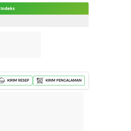
Indeks
KIRIM RESEP
KIRIM PENGALAMAN