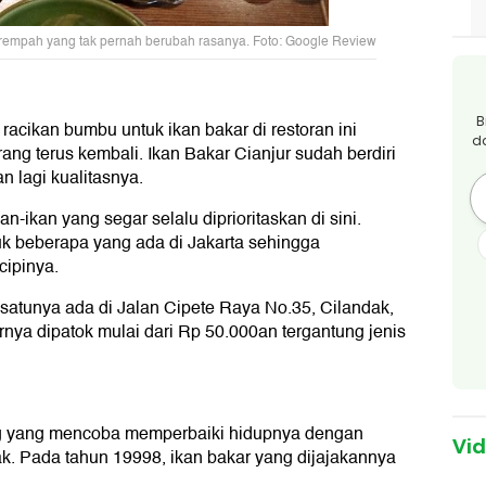
 rempah yang tak pernah berubah rasanya. Foto: Google Review
B
, racikan bumbu untuk ikan bakar di restoran ini
d
ang terus kembali. Ikan Bakar Cianjur sudah berdiri
n lagi kualitasnya.
ikan yang segar selalu diprioritaskan di sini.
k beberapa yang ada di Jakarta sehingga
ipinya.
h satunya ada di Jalan Cipete Raya No.35, Cilandak,
rnya dipatok mulai dari Rp 50.000an tergantung jenis
ng yang mencoba memperbaiki hidupnya dengan
Vi
k. Pada tahun 19998, ikan bakar yang dijajakannya