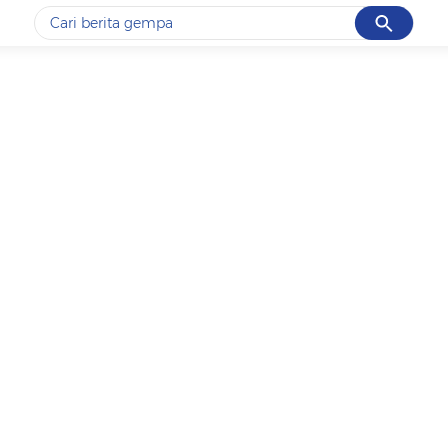
Cancel
Yang sedang ramai dicari
#1
gempa hari ini
#2
demo
#3
gempa
#4
iran
#5
prabowo
Promoted
Terakhir yang dicari
Loading...