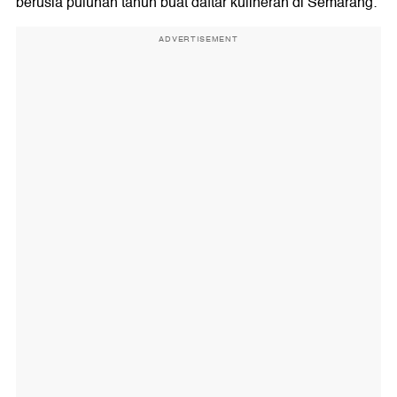
berusia puluhan tahun buat daftar kulineran di Semarang:
ADVERTISEMENT