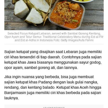
Selected Focus Ketupat Lebaran, served with Sambal Goreng Kentang,
Opor Ayam and Telur Semur. Traditional Celebratory Menu during Eid al-Fitr
and Eid al-Adha in Indonesia Foto: Getty Images/Aufa Fahmi
Sajian ketupat yang disajikan saat Lebaran juga memiliki
ciri khas tersendiri di tiap daerah. Contohnya pada sajian
ketupat khas Jawa biasanya menggunakan sayur godog,
opor ayam, sambel goreng ati, dan lainnya.
Jika ingin nuansa yang berbeda, bisa juga membuat
sajian ketupat khas Padang dengan lauk gulai nangka,
rendang, dan kentang balado. Ketupat khas Aceh hingga
Banjarmasin juga memiliki ciri khas berbeda pada sajian
lauknya.
ADVERTISEMENT