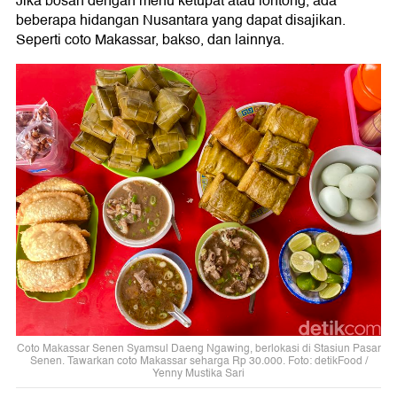
Jika bosan dengan menu ketupat atau lontong, ada
beberapa hidangan Nusantara yang dapat disajikan.
Seperti coto Makassar, bakso, dan lainnya.
Coto Makassar Senen Syamsul Daeng Ngawing, berlokasi di Stasiun Pasar
Senen. Tawarkan coto Makassar seharga Rp 30.000. Foto: detikFood /
Yenny Mustika Sari