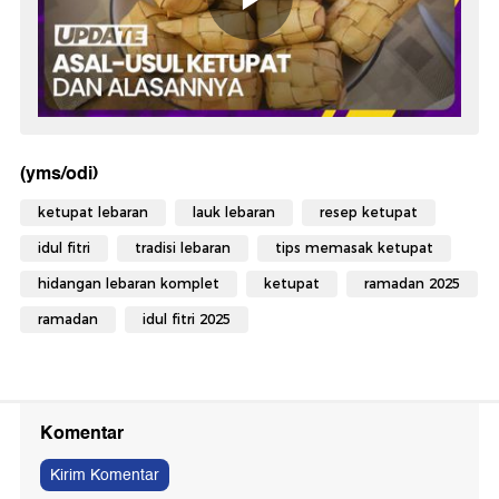
(yms/odi)
ketupat lebaran
lauk lebaran
resep ketupat
idul fitri
tradisi lebaran
tips memasak ketupat
hidangan lebaran komplet
ketupat
ramadan 2025
ramadan
idul fitri 2025
Komentar
Kirim Komentar