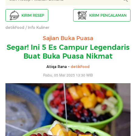
KIRIM RESEP
KIRIM PENGALAMAN
detikFood
Info Kuliner
Sajian Buka Puasa
Segar! Ini 5 Es Campur Legendaris
Buat Buka Puasa Nikmat
Atiqa Rana -
detikFood
Rabu, 05 Mar 2025 13:30 WIB