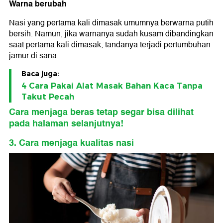
Warna berubah
Nasi yang pertama kali dimasak umumnya berwarna putih
bersih. Namun, jika warnanya sudah kusam dibandingkan
saat pertama kali dimasak, tandanya terjadi pertumbuhan
jamur di sana.
Baca juga:
4 Cara Pakai Alat Masak Bahan Kaca Tanpa
Takut Pecah
Cara menjaga beras tetap segar bisa dilihat
pada halaman selanjutnya!
3. Cara menjaga kualitas nasi