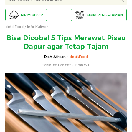
KIRIM RESEP
KIRIM PENGALAMAN
detikFood
Info Kuliner
Bisa Dicoba! 5 Tips Merawat Pisau
Dapur agar Tetap Tajam
Diah Afrilian -
detikFood
Senin, 03 Feb 2025 11:30 WIB