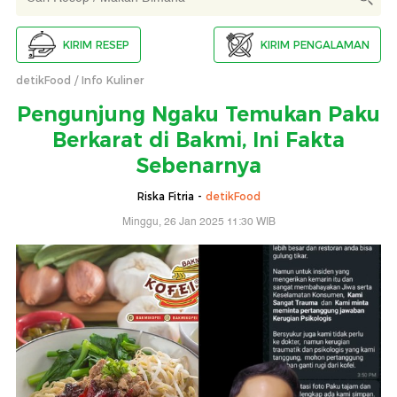
KIRIM RESEP
KIRIM PENGALAMAN
detikFood
Info Kuliner
Pengunjung Ngaku Temukan Paku
Berkarat di Bakmi, Ini Fakta
Sebenarnya
Riska Fitria -
detikFood
Minggu, 26 Jan 2025 11:30 WIB