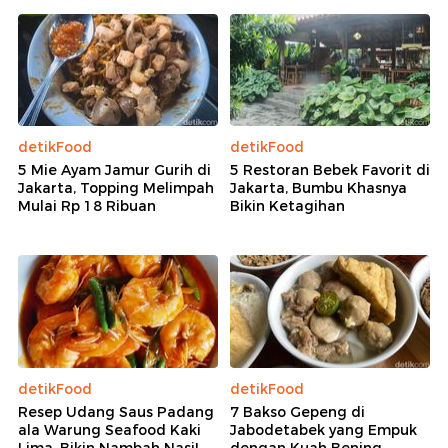
detikFood
detikFood
5 Mie Ayam Jamur Gurih di
5 Restoran Bebek Favorit di
Jakarta, Topping Melimpah
Jakarta, Bumbu Khasnya
Mulai Rp 18 Ribuan
Bikin Ketagihan
detikFood
detikFood
Resep Udang Saus Padang
7 Bakso Gepeng di
ala Warung Seafood Kaki
Jabodetabek yang Empuk
Lima, Bikin Nambah Nasi!
dengan Kuah Bening