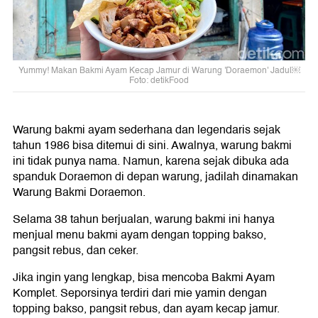
Yummy! Makan Bakmi Ayam Kecap Jamur di Warung 'Doraemon' Jadul￼
Foto: detikFood
Warung bakmi ayam sederhana dan legendaris sejak
tahun 1986 bisa ditemui di sini. Awalnya, warung bakmi
ini tidak punya nama. Namun, karena sejak dibuka ada
spanduk Doraemon di depan warung, jadilah dinamakan
Warung Bakmi Doraemon.
Selama 38 tahun berjualan, warung bakmi ini hanya
menjual menu bakmi ayam dengan topping bakso,
pangsit rebus, dan ceker.
Jika ingin yang lengkap, bisa mencoba Bakmi Ayam
Komplet. Seporsinya terdiri dari mie yamin dengan
topping bakso, pangsit rebus, dan ayam kecap jamur.