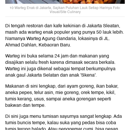
10 Warteg Enak di Jakarta, Sajikan Puluhan Lauk Setiap Harinya Foto:
Visual/Site Culinary
Di tengah restoran dan kafe kekinian di Jakarta Sleatan,
masih ada warteg enak populer yang punya 50 lauk lebih.
Namanya Warteg Agung Gandaria, lokasinya di JL.
Ahmad Dahlan, Kebaoran Baru.
Warteg ini buka selama 24 jam dan makanan yang
disajikan selalu fresh karena dimasak secara berkala.
Warteg ini juga dikenal sebagai tempat berkumpulnya
anak gaul Jakarta Selatan dan anak 'Skena'.
Makanan di sini lengkap, dari ayam goreng, ikan bakar,
aneka pepes, telur asin, mie goreng, orek tempe, kikil,
tumis kerang, usus, sampai aneka gorengan seperti
bakwan dan tempe.
Di sini juga menu tumisan sayurnya sangat lengkap. Ada
tumis buncis tempe, kalau suka yang pedas bisa coba
tumis terong balado. Atau penggemar cumi, bisa pesan