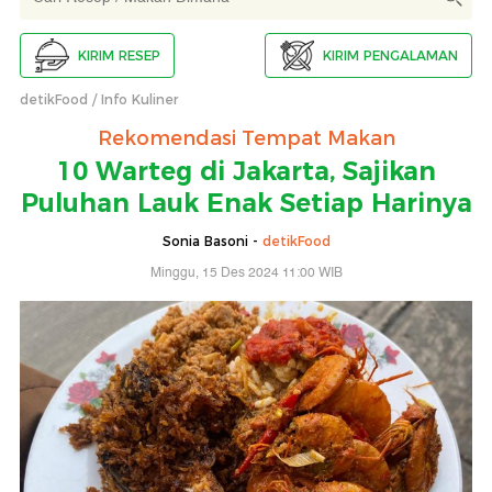
KIRIM RESEP
KIRIM PENGALAMAN
detikFood
Info Kuliner
Rekomendasi Tempat Makan
10 Warteg di Jakarta, Sajikan
Puluhan Lauk Enak Setiap Harinya
Sonia Basoni -
detikFood
Minggu, 15 Des 2024 11:00 WIB