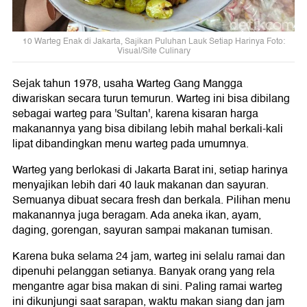
10 Warteg Enak di Jakarta, Sajikan Puluhan Lauk Setiap Harinya Foto:
Visual/Site Culinary
Sejak tahun 1978, usaha Warteg Gang Mangga
diwariskan secara turun temurun. Warteg ini bisa dibilang
sebagai warteg para 'Sultan', karena kisaran harga
makanannya yang bisa dibilang lebih mahal berkali-kali
lipat dibandingkan menu warteg pada umumnya.
Warteg yang berlokasi di Jakarta Barat ini, setiap harinya
menyajikan lebih dari 40 lauk makanan dan sayuran.
Semuanya dibuat secara fresh dan berkala. Pilihan menu
makanannya juga beragam. Ada aneka ikan, ayam,
daging, gorengan, sayuran sampai makanan tumisan.
Karena buka selama 24 jam, warteg ini selalu ramai dan
dipenuhi pelanggan setianya. Banyak orang yang rela
mengantre agar bisa makan di sini. Paling ramai warteg
ini dikunjungi saat sarapan, waktu makan siang dan jam