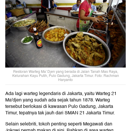
Restoran Warteg Ma' Djen yang berada di Jalan Tanah Mas Raya,
Kelurahan Kayu Putih, Pulo Gadung, Jakarta Timur. Foto: Rachman
Haryanto
Ada lagi warteg legendaris di Jakarta, yaitu Warteg 21
Ma'djen yang sudah ada sejak tahun 1878. Warteg
tersebut berlokasi di kawasan Pulo Gadung, Jakarta
Timur, tepatnya tak jauh dari SMAN 21 Jakarta Timur.
Selain selebriti, tokoh penting seperti Megawati dan
Jokowi pernah makan di sini. Bahkan di area warteg