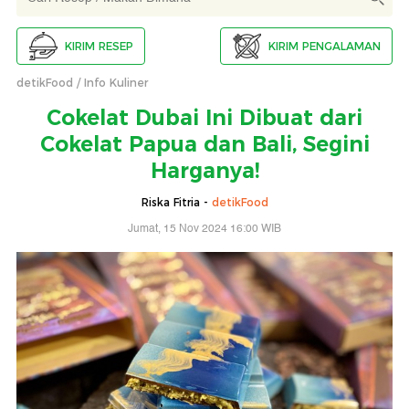
KIRIM RESEP
KIRIM PENGALAMAN
detikFood
Info Kuliner
Cokelat Dubai Ini Dibuat dari
Cokelat Papua dan Bali, Segini
Harganya!
Riska Fitria -
detikFood
Jumat, 15 Nov 2024 16:00 WIB