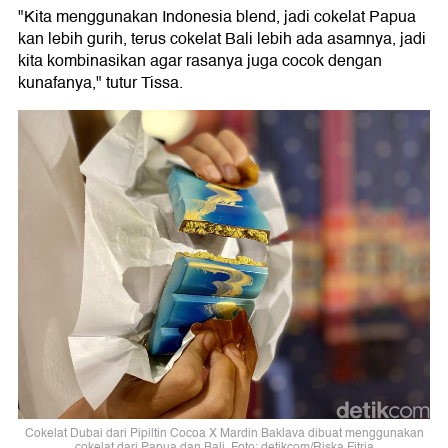
"Kita menggunakan Indonesia blend, jadi cokelat Papua
kan lebih gurih, terus cokelat Bali lebih ada asamnya, jadi
kita kombinasikan agar rasanya juga cocok dengan
kunafanya," tutur Tissa.
Cokelat Dubai dari Pipiltin Cocoa X Mardin Baklava dibuat menggunakan
cokelat dari Papua dan Bali. Foto: detikcom/Riska Fitria