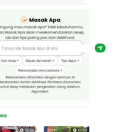
Masak Apa
ingung mau masak apa? Ketik kebutuhanmu,
an Masak Apa akan merekomendasikan resep,
ide dan tips paling pas dari detikFood.
Cari resep
Masak dari bahan
Tips dapur
Rekomendasi menu berbuka
Rekomendasi dihasilkan dengan bantuan AI
berdasarkan konten detikFood. Pembaca disarankan
untuk tetap melakukan pengecekan ulang sebelum
digunakan.
deo
02:34
01:23