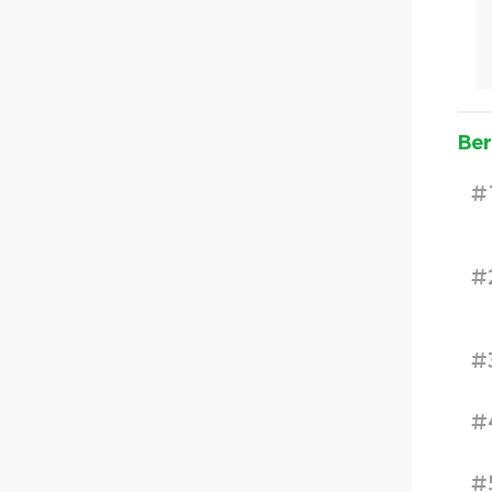
Ber
#
#
#
#
#