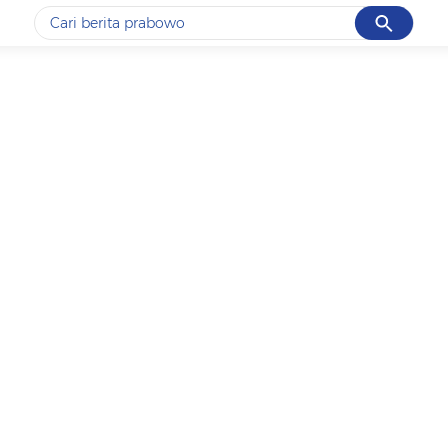
Cancel
Yang sedang ramai dicari
#1
gempa hari ini
#2
gempa
#3
iran
#4
demo
#5
prabowo
Promoted
Terakhir yang dicari
Loading...