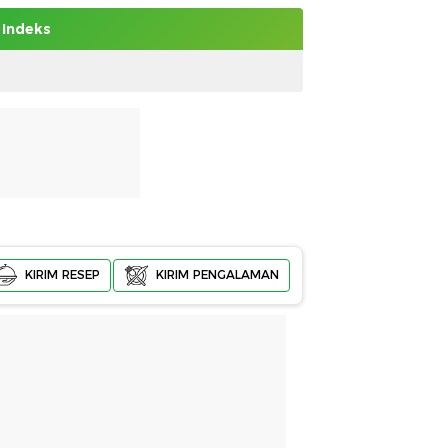
Indeks
KIRIM RESEP
KIRIM PENGALAMAN