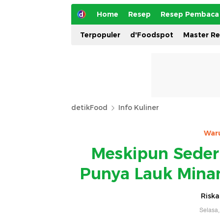
Home
Resep
Resep Pembaca
Terpopuler
d'Foodspot
Master R
detikFood
Info Kuliner
War
Meskipun Seder
Punya Lauk Minan
Riska
Selasa,