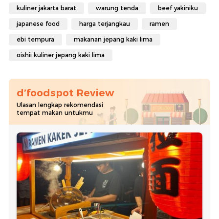
kuliner jakarta barat
warung tenda
beef yakiniku
japanese food
harga terjangkau
ramen
ebi tempura
makanan jepang kaki lima
oishii kuliner jepang kaki lima
d’foodspot Review
Ulasan lengkap rekomendasi
tempat makan untukmu