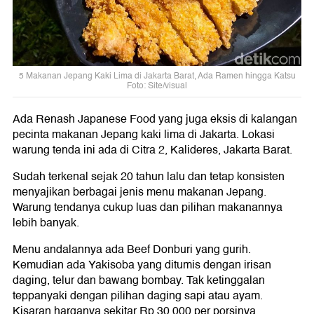
5 Makanan Jepang Kaki Lima di Jakarta Barat, Ada Ramen hingga Katsu
Foto: Site/visual
Ada Renash Japanese Food yang juga eksis di kalangan
pecinta makanan Jepang kaki lima di Jakarta. Lokasi
warung tenda ini ada di Citra 2, Kalideres, Jakarta Barat.
Sudah terkenal sejak 20 tahun lalu dan tetap konsisten
menyajikan berbagai jenis menu makanan Jepang.
Warung tendanya cukup luas dan pilihan makanannya
lebih banyak.
Menu andalannya ada Beef Donburi yang gurih.
Kemudian ada Yakisoba yang ditumis dengan irisan
daging, telur dan bawang bombay. Tak ketinggalan
teppanyaki dengan pilihan daging sapi atau ayam.
Kisaran harganya sekitar Rp 30.000 per porsinya.