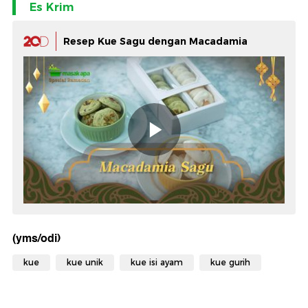
Es Krim
Resep Kue Sagu dengan Macadamia
(yms/odi)
kue
kue unik
kue isi ayam
kue gurih