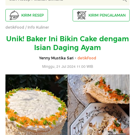
KIRIM RESEP
KIRIM PENGALAMAN
detikFood
Info Kuliner
Unik! Baker Ini Bikin Cake dengam
Isian Daging Ayam
Yenny Mustika Sari -
detikFood
Minggu, 21 Jul 2024 11:00 WIB