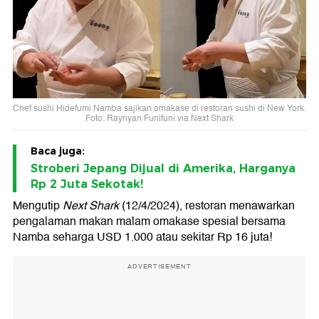
Chef sushi Hidefumi Namba sajikan omakase di restoran sushi di New York.
Foto: Raynyan Funifuni via Next Shark
Baca juga:
Stroberi Jepang Dijual di Amerika, Harganya
Rp 2 Juta Sekotak!
Mengutip
Next Shark
(12/4/2024), restoran menawarkan
pengalaman makan malam omakase spesial bersama
Namba seharga USD 1.000 atau sekitar Rp 16 juta!
ADVERTISEMENT