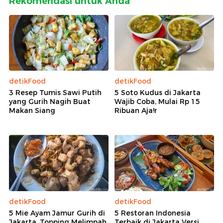
Rekomendasi untuk Anda
detikFood
detikFood
3 Resep Tumis Sawi Putih
5 Soto Kudus di Jakarta
yang Gurih Nagih Buat
Wajib Coba, Mulai Rp 15
Makan Siang
Ribuan Aja!r
detikFood
detikFood
5 Mie Ayam Jamur Gurih di
5 Restoran Indonesia
Jakarta, Topping Melimpah
Terbaik di Jakarta Versi