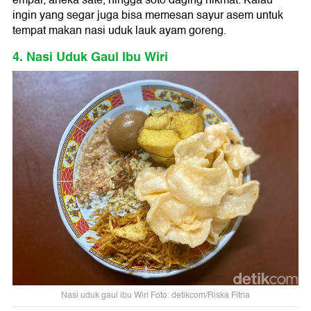
empal, aneka sate, hingga soto daging nikmat. Kalau
ingin yang segar juga bisa memesan sayur asem untuk
tempat makan nasi uduk lauk ayam goreng.
4. Nasi Uduk Gaul Ibu Wiri
Nasi uduk gaul ibu Wiri Foto: detikcom/Riska Fitria