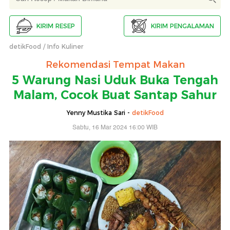
KIRIM RESEP
KIRIM PENGALAMAN
detikFood
Info Kuliner
Rekomendasi Tempat Makan
5 Warung Nasi Uduk Buka Tengah
Malam, Cocok Buat Santap Sahur
Yenny Mustika Sari -
detikFood
Sabtu, 16 Mar 2024 16:00 WIB