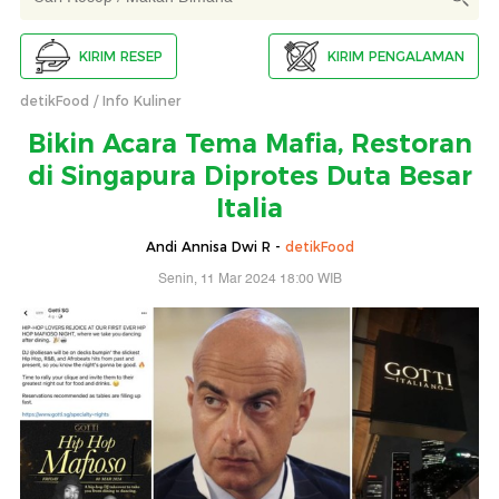
KIRIM RESEP
KIRIM PENGALAMAN
detikFood
Info Kuliner
Bikin Acara Tema Mafia, Restoran
di Singapura Diprotes Duta Besar
Italia
Andi Annisa Dwi R -
detikFood
Senin, 11 Mar 2024 18:00 WIB