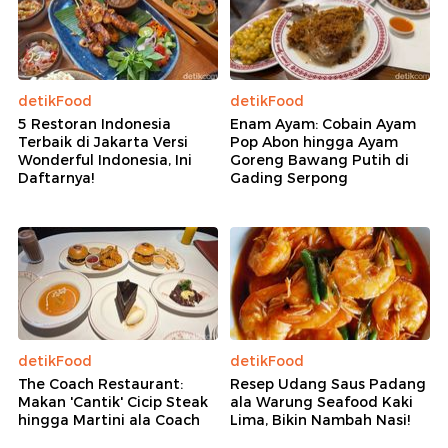
detikFood
detikFood
5 Restoran Indonesia
Enam Ayam: Cobain Ayam
Terbaik di Jakarta Versi
Pop Abon hingga Ayam
Wonderful Indonesia, Ini
Goreng Bawang Putih di
Daftarnya!
Gading Serpong
detikFood
detikFood
The Coach Restaurant:
Resep Udang Saus Padang
Makan 'Cantik' Cicip Steak
ala Warung Seafood Kaki
hingga Martini ala Coach
Lima, Bikin Nambah Nasi!