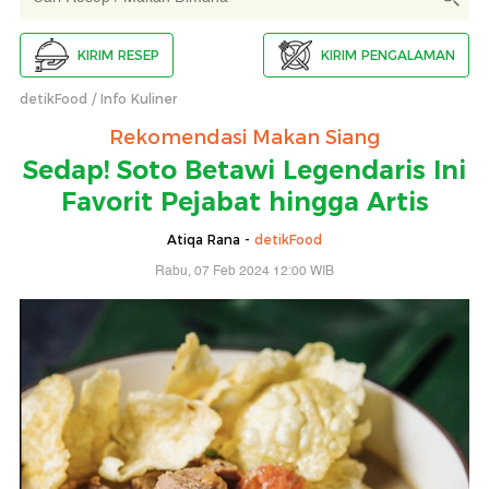
KIRIM RESEP
KIRIM PENGALAMAN
detikFood
Info Kuliner
Rekomendasi Makan Siang
Sedap! Soto Betawi Legendaris Ini
Favorit Pejabat hingga Artis
Atiqa Rana -
detikFood
Rabu, 07 Feb 2024 12:00 WIB