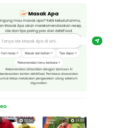
Masak Apa
ingung mau masak apa? Ketik kebutuhanmu,
an Masak Apa akan merekomendasikan resep,
ide dan tips paling pas dari detikFood.
Cari resep
Masak dari bahan
Tips dapur
Rekomendasi menu berbuka
Rekomendasi dihasilkan dengan bantuan AI
berdasarkan konten detikFood. Pembaca disarankan
untuk tetap melakukan pengecekan ulang sebelum
digunakan.
deo
02:34
01:23