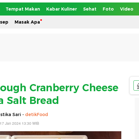
Tempat Makan
Kabar Kuliner
Sehat
Foto
Video
esep
Masak Apa
rdough Cranberry Cheese
a Salt Bread
tika Sari -
detikFood
17 Jan 2024 13:30 WIB