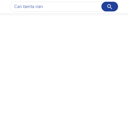
Cancel
Yang sedang ramai dicari
#1
data live draw sgp
#2
piala presiden 2026
#3
prabowo
#4
iran
#5
gempa hari ini
Promoted
Terakhir yang dicari
Loading...