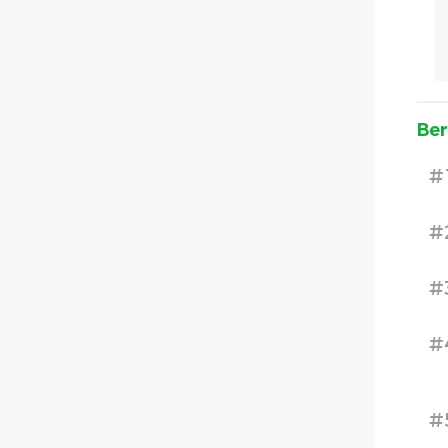
Ber
#
#
#
#
#