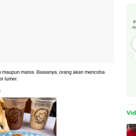
B
d
in maupun manis. Biasanya, orang akan mencoba
er lumer.
e
Vi