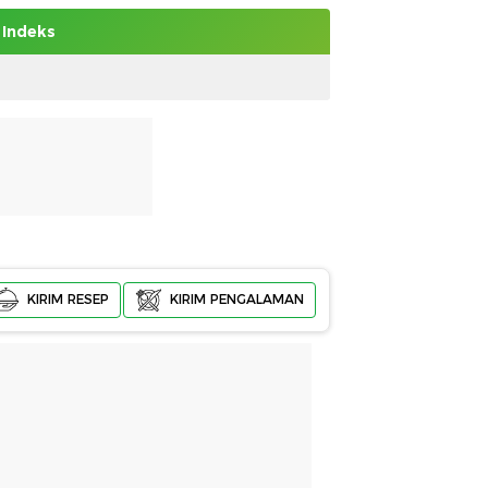
Indeks
KIRIM RESEP
KIRIM PENGALAMAN