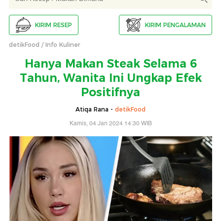
KIRIM RESEP
KIRIM PENGALAMAN
detikFood
Info Kuliner
Hanya Makan Steak Selama 6
Tahun, Wanita Ini Ungkap Efek
Positifnya
Atiqa Rana -
detikFood
Kamis, 04 Jan 2024 14:30 WIB