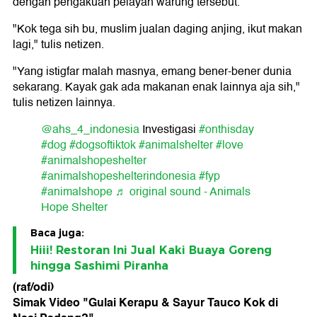
dengan pengakuan pelayan warung tersebut.
"Kok tega sih bu, muslim jualan daging anjing, ikut makan
lagi," tulis netizen.
"Yang istigfar malah masnya, emang bener-bener dunia
sekarang. Kayak gak ada makanan enak lainnya aja sih,"
tulis netizen lainnya.
@ahs_4_indonesia
Investigasi
#onthisday
#dog
#dogsoftiktok
#animalshelter
#love
#animalshopeshelter
#animalshopeshelterindonesia
#fyp
#animalshope
♬ original sound - Animals
Hope Shelter
Baca juga:
Hiii! Restoran Ini Jual Kaki Buaya Goreng
hingga Sashimi Piranha
(raf/odi)
Simak Video "
Gulai Kerapu & Sayur Tauco Kok di