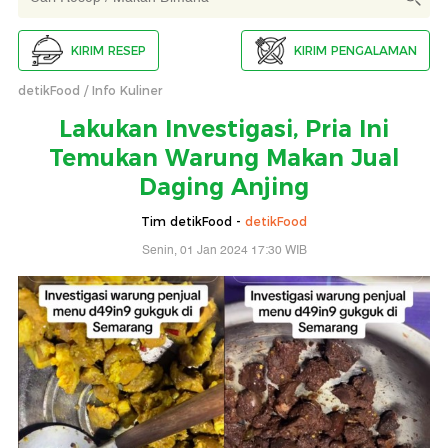
KIRIM RESEP
KIRIM PENGALAMAN
detikFood
Info Kuliner
Lakukan Investigasi, Pria Ini
Temukan Warung Makan Jual
Daging Anjing
Tim detikFood -
detikFood
Senin, 01 Jan 2024 17:30 WIB