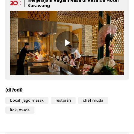
Menjelajahi Ragam Rasa di Resinda Hotel
Karawang
(dfl/odi)
bocah jago masak
restoran
chef muda
koki muda