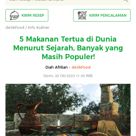
KIRIM RESEP
KIRIM PENGALAMAN
detikFood
Info Kuliner
5 Makanan Tertua di Dunia
Menurut Sejarah, Banyak yang
Masih Populer!
Diah Afrilian -
detikFood
Senin, 30 Okt 2023 11:30 WIB