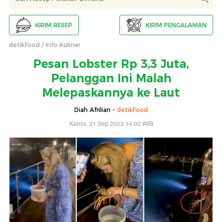
KIRIM RESEP
KIRIM PENGALAMAN
detikFood
Info Kuliner
Pesan Lobster Rp 3,3 Juta,
Pelanggan Ini Malah
Melepaskannya ke Laut
Diah Afrilian -
detikFood
Kamis, 21 Sep 2023 14:00 WIB