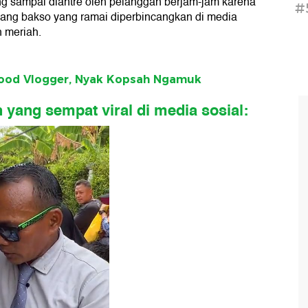
 sampai diantre oleh pelanggan berjam-jam karena
#
gang bakso yang ramai diperbincangkan di media
 meriah.
Food Vlogger, Nyak Kopsah Ngamuk
 yang sempat viral di media sosial: