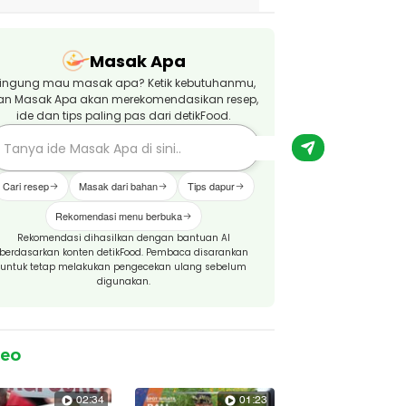
Masak Apa
ingung mau masak apa? Ketik kebutuhanmu,
an Masak Apa akan merekomendasikan resep,
ide dan tips paling pas dari detikFood.
Cari resep
Masak dari bahan
Tips dapur
Rekomendasi menu berbuka
Rekomendasi dihasilkan dengan bantuan AI
berdasarkan konten detikFood. Pembaca disarankan
untuk tetap melakukan pengecekan ulang sebelum
digunakan.
deo
02:34
01:23