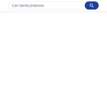
Cancel
Yang sedang ramai dicari
#1
data live draw sgp
#2
k-talk
#3
kebakaran
#4
prabowo
#5
gempa hari ini
Promoted
Terakhir yang dicari
Loading...