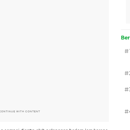
Ber
#
#
#
#
CONTINUE WITH CONTENT