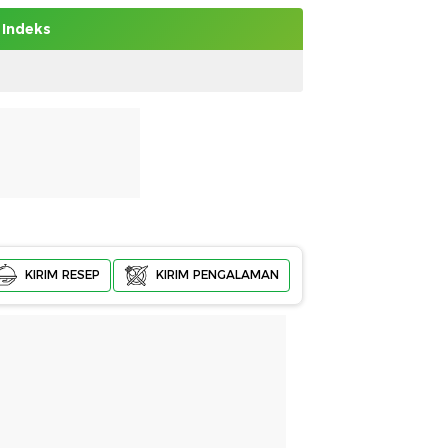
Indeks
KIRIM RESEP
KIRIM PENGALAMAN