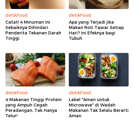
detikFood
detikFood
Catat! 4 Minuman Ini
Apa yang Terjadi jika
Sebaiknya Dihindari
Makan Roti Tawar Setiap
Penderita Tekanan Darah
Hari? Ini Efeknya bagi
Tinggi
Tubuh
detikFood
detikFood
4 Makanan Tinggi Protein
Label "Aman untuk
yang Ampuh Cegah
Microwave" di Wadah
Peradangan, Tak Hanya
Makanan Tak Selalu Berarti
Telur!
Aman