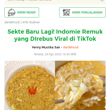
KIRIM RESEP
KIRIM PENGALAMAN
detikFood
Info Kuliner
Sekte Baru Lagi! Indomie Remuk
yang DIrebus Viral di TikTok
Yenny Mustika Sari -
detikFood
Selasa, 29 Agu 2023 16:30 WIB